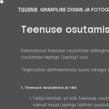
GRAAFILINE DISAIN JA FOTOG
Teenuse osutamis
Käesolevad teenuse osutamise üldtingi
osutamise lepingu
(Leping)
osa.
Tingimustes defineerimata suure tähega a
1. Teenuse osutamine ja töö
Tellija kinnitab, et kõik Teenuse osut
samuti muud Lepingu täitmist puudut