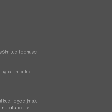
l sõlmitud teenuse
ingus on antud.
afikud, logod jms),
nimetatu koos: