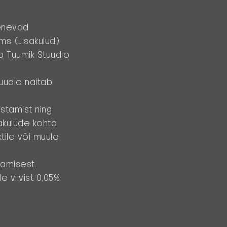
lenevad
jms (
Lisakulud
)
b Tuumik Stuudio
tuudio näitab
stamist ning
akulude kohta
tile või muule
aamisest.
e viivist 0,05%