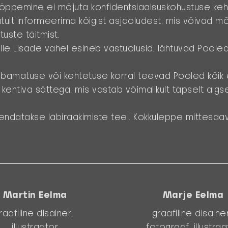
 lõppemine ei mõjuta konfidentsiaalsuskohustuse keht
tult informeerima kõigist asjaoludest, mis võivad m
uste täitmist.
elle Lisade vahel esineb vastuolusid, lähtuvad Pooled 
lubamatuse või kehtetuse korral teevad Pooled kõik
ehtiva sättega, mis vastab võimalikult täpselt algse
endatakse läbirääkimiste teel. Kokkuleppe mittesaa
Martin Eelma
Marje Eelma
raafiline disainer,
graafiline disaine
illustraator
fotograaf, illustraa