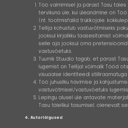
Töö valmimisel ja pärast Tasu täies u
tervikuna üle, kui üleandmine on Töö
(nt. tootmisfailid trükikojale, kokkul
Tellija kohustub vastuvõtmiseks paku
jooksul kirjalikku taasesitamist või
selle aja jooksul oma pretensioonid
vastuvõetuks.
Tuumik Stuudio tagab, et pärast Tas
lugemist on Tellijal võimalik Tööd ot
visuaalse identiteedi stiiliraamatuga
Töö juhusliku hävimise ja kahjustumis
vastuvõtmisel/vastuvõetuks lugemise
Lepingu alusel üle antavate materjal
Tasu täielikul tasumisel, olenevalt s
4. Autoriõigused