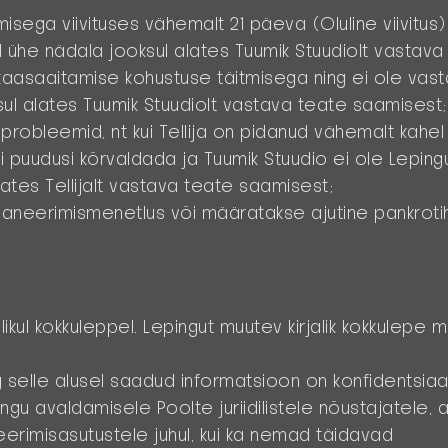
misega viivituses vähemalt 21 päeva (Oluline viivitus)
d ühe nädala jooksul alates Tuumik Stuudiolt vastav
a kaasaaitamise kohustuse täitmisega ning ei ole vas
sul alates Tuumik Stuudiolt vastava teate saamisest
probleemid, nt kui Tellija on pidanud vähemalt kahel
i puudusi kõrvaldada ja Tuumik Stuudio ei ole Lepingu
vates Tellijalt vastava teate saamisest;
saneerimismenetlus või määratakse ajutine pankroti
likul kokkuleppel. Lepingut muutev kirjalik kokkulepe 
ng selle alusel saadud informatsioon on konfidentsiaa
gu avaldamisele Poolte juriidilistele nõustajatele, au
seerimisasutustele juhul, kui ka nemad täidavad