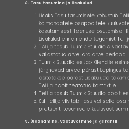
2. Tasu tasumine ja lisakulud
Lisaks Tasu tasumisele kohustub Tell
kolmandatele osapooltele kuuluvate 
kasutamisest Teenuse osutamisel. Ku
Lisakulud enne nende tegemist Tellij
Tellija tasub Tuumik Stuudiole vasta
väljastatud arvel ära arve perioodil
Tuumik Stuudio esitab Kliendile es
järgnevad arved pärast Lepingus too
esitatakse pärast Lisakulude tekkimis
Tellija poolt teatatud kontaktile.
Tellija tasub Tuumik Stuudio poolt e
Kui Tellija viivitab Tasu või selle o
protsenti tasumisele kuuluvast sum
3. Üleandmine, vastuvõtmine ja garantii