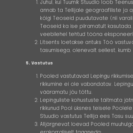
Juhul, kui Tuumik Stuudio loob Teen
annab ta Tellijale geograafiliste ja 
kõigi Teoseid puudutavate (nii varali
Teoseid ka ise piiramatult kasutada
veebilehel tehtud tööna eksponeerid
Litsents loetakse antuks Töö vastu
tasumisega, olenevalt sellest, kumb
5. Vastutus
Pooled vastutavad Lepingu rikkumise 
rikkumine ei ole vabandatav. Lepingu 
vääramatu jõu tõttu.
Lepinguliste kohustuste täitmata jät
rikkunud Pool üksnes teisele Poolele 
Stuudio vastutus Tellija ees Tasu suu
Alljärgnevat loevad Pooled muuhulga
erakorraliselt taganeda: