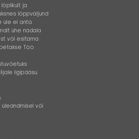
õplikult ja
 üksnes lõppväljund
e üle ei anta.
emalt ühe nädala
ust või esitama
 loetakse Töö
astuvõetuks
ijale ligipääsu
.
ö üleandmisel või