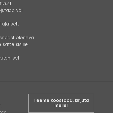
ivust.
õjutada või
ajaliselt
 endast oleneva
 sätte sisule.
vutamisel
Teeme koostööd, kirjuta
meile!
r,
tor