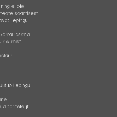
 ning ei ole
a teate saamisest;
tavat Lepingu
;
 korral laskma
 rikkumist
haldur
muutub Lepingu
lne.
diitoritele jt