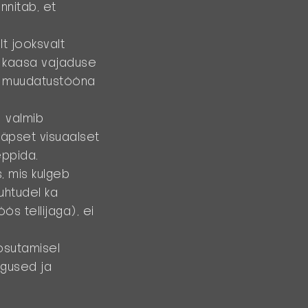
nnitab, et
t jooksvalt
e kaasa vajaduse
õi muudatustööna
) valmib
täpset visuaalset
eppida.
, mis kulgeb
uhtudel ka
ös tellijaga), ei
osutamisel
igused ja