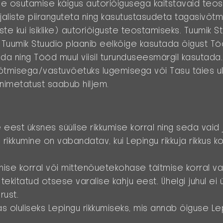
use osutamise käigus autoriõigusega kaitstavaid teo
ajaliste piiranguteta ning kasutustasudeta tagasivõtmat
ste kui isiklike) autoriõiguste teostamiseks. Tuumik S
. Tuumik Stuudio plaanib eelkõige kasutada õigust 
a ning Tööd muul viisil turunduseesmärgil kasutada.
võtmisega/vastuvõetuks lugemisega või Tasu täies u
 nimetatust saabub hiljem.
eest üksnes süülise rikkumise korral ning seda vaid j
rikkumine on vabandatav, kui Lepingu rikkuja rikkus k
mise korral või mittenõuetekohase täitmise korral v
tekitatud otsese varalise kahju eest. Ühelgi juhul ei 
rust.
s oluliseks Lepingu rikkumiseks, mis annab õiguse Le