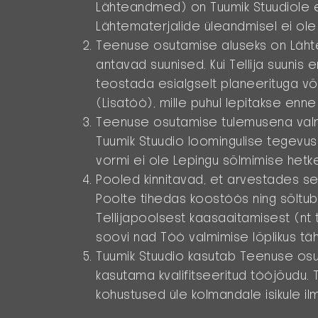
Lähteandmed
) on Tuumik Stuudiole e
Lähtematerjalide üleandmisel ei ole 
Teenuse osutamise aluseks on Lähte
antavad suunised. Kui Tellija suuni
teostada esialgselt planeerituga võ
(
Lisatöö
), mille puhul lepitakse enn
Teenuse osutamise tulemusena valmiv
Tuumik Stuudio loomingulise tegevu
vormi ei ole Lepingu sõlmimise hetk
Pooled kinnitavad, et arvestades s
Poolte tihedas koostöös ning sõltub s
Tellijapoolsest kaasaaitamisest (nt t
soovi nad Töö valmimise lõplikus tä
Tuumik Stuudio kasutab Teenuse os
kasutama kvalifitseeritud tööjõudu.
kohustused üle kolmandale isikule ilm