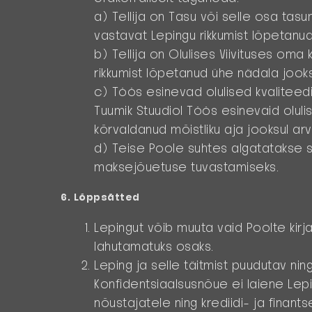
a) Tellija on Tasu või selle osa tasu
vastavat Lepingu rikkumist lõpetanu
b) Tellija on Olulises Viivituses om
rikkumist lõpetanud ühe nädala jook
c) Töös esinevad olulised kvaliteedi
Tuumik Stuudiol Töös esinevaid olulis
kõrvaldanud mõistliku aja jooksul ar
d) Teise Poole suhtes algatatakse 
maksejõuetuse tuvastamiseks.
6. Lõppsätted
Lepingut võib muuta vaid Poolte kirja
lahutamatuks osaks.
Leping ja selle täitmist puudutav ni
Konfidentsiaalsus­nõue ei laiene Lepin
nõustajatele ning krediidi- ja finant