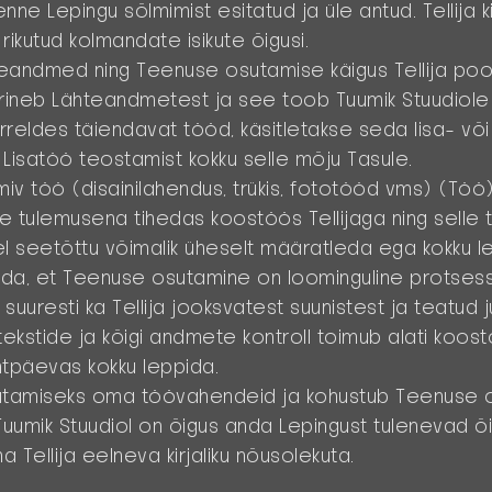
nne Lepingu sõlmimist esitatud ja üle antud. Tellija ki
rikutud kolmandate isikute õigusi.
andmed ning Teenuse osutamise käigus Tellija pool
s erineb Lähteandmetest ja see toob Tuumik Stuudiol
rreldes täiendavat tööd, käsitletakse seda lisa- v
e Lisatöö teostamist kokku selle mõju Tasule.
 töö (disainilahendus, trükis, fototööd vms) (
Töö
se tulemusena
tihedas koostöös Tellijaga ning selle 
el seetõttu võimalik üheselt määratleda ega kokku l
eda, et Teenuse osutamine on loominguline protsess
uuresti ka Tellija jooksvatest suunistest ja teatud j
ekstide ja kõigi andmete kontroll toimub alati koostö
htpäevas kokku leppida.
utamiseks oma töövahendeid ja kohustub Teenuse 
 Tuumik Stuudiol on õigus anda Lepingust tulenevad õ
a Tellija eelneva kirjaliku nõusolekuta.