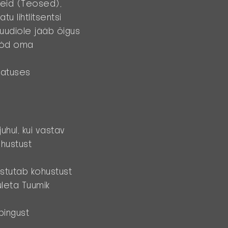
seid (Teosed),
u lihtlitsentsi
tuudiole jääb õigus
Tööd oma
latuses
uhul, kui vastav
ohustust
astutab kohustust
ületa Tuumik
pingust