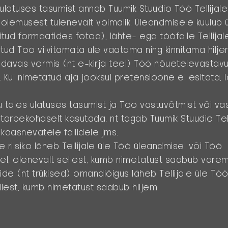
latuses tasumist annab Tuumik Stuudio Töö Tellijale l
 olemusest tulenevalt võimalik. Üleandmisele kuulub
epitud formaatides fotod), lähte- ega tööfaile Tellijal
tud Töö viivitamata üle vaatama ning kinnitama hilj
maldavas vormis (nt e-kirja teel) Töö nõuetelevastav
. Kui nimetatud aja jooksul pretensioone ei esitata,
u täies ulatuses tasumist ja Töö vastuvõtmist või v
starbekohaselt kasutada, nt tagab Tuumik Stuudio Tell
 kaasnevatele failidele jms.
e riisiko läheb Tellijale üle Töö üleandmisel või Töö
l, olenevalt sellest, kumb nimetatust saabub varem
ide (nt trükised) omandiõigus läheb Tellijale üle Tö
ellest, kumb nimetatust saabub hiljem.