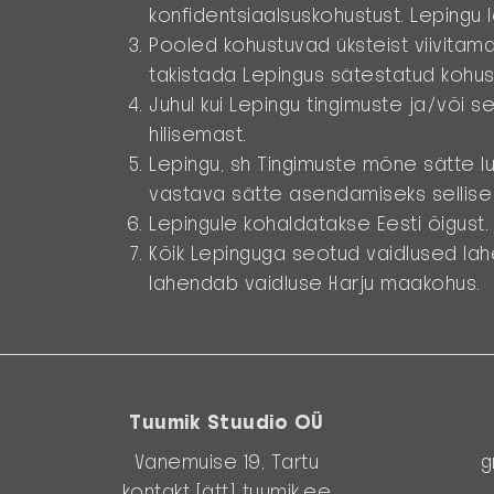
konfidentsiaalsuskohustust. Lepingu
Pooled kohustuvad üksteist viivitama
takistada Lepingus sätestatud kohust
Juhul kui Lepingu tingimuste ja/või s
hilisemast.
Lepingu, sh Tingimuste mõne sätte 
vastava sätte asendamiseks sellise k
Lepingule kohaldatakse Eesti õigust.
Kõik Lepinguga seotud vaidlused lah
lahendab vaidluse Harju maakohus.
Tuumik Stuudio OÜ
Vanemuise 19, Tartu
g
kontakt [ätt] tuumik.ee