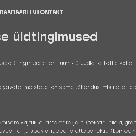
RAAFIA
ARHIIV
KONTAKT
e üldtingimused
mused
(Tingimused)
on Tuumik Stuudio ja Tellija vahe
lgavatel mõistetel on sama tähendus, mis neile Lep
amiseks vajalikud lähtematerjalid (tekstid, pildid, gra
avad Tellija soovid, ideed ja ettepanekud (kõik eel