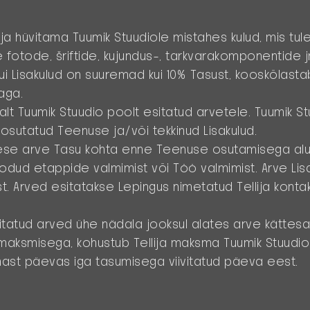
ija hüvitama Tuumik Stuudiole mistahes kulud, mis tu
fotode, šriftide, kujundus-, tarkvarakomponentide 
i Lisakulud on suuremad kui 10% Tasust, kooskõlasta
aga.
valt Tuumik Stuudio poolt esitatud arvetele. Tuumik S
 osutatud Teenuse ja/või tekkinud Lisakulud.
imese arve Tasu kohta enne Teenuse osutamisega alu
dud etappide valmimist või Töö valmimist. Arve Lis
t. Arved esitatakse Lepingus nimetatud Tellija kontak
sitatud arved ühe nädala jooksul alates arve kättes
sa maksmisega, kohustub Tellija maksma Tuumik Stuudiol
mast päevas iga tasumisega viivitatud päeva eest.