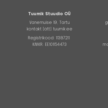
Tuumik Stuudio OÜ
Vanemuise 19, Tartu
g
kontakt [ätt] tuumik.ee
Registrikood: 11387211
KMKR: EE101154473
ma