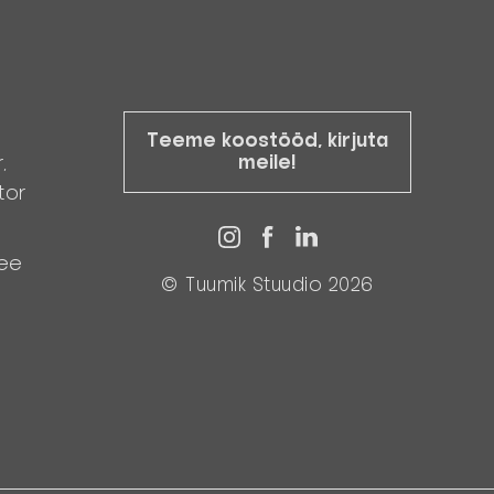
Teeme koostööd, kirjuta
meile!
r,
tor
.ee
© Tuumik Stuudio 2026