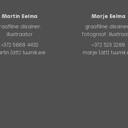
Martin Eelma
Marje Eelma
raafiline disainer,
graafiline disaine
illustraator
fotograaf, illustraa
‭+372 5668 4432‬
+372 523 2288‬
rtin [ätt] tuumik.ee
marje [ätt] tuumik