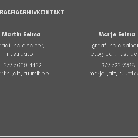
RAAFIA
ARHIIV
KONTAKT
Martin Eelma
Marje Eelma
raafiline disainer,
graafiline disaine
illustraator
fotograaf, illustraa
‭+372 5668 4432‬
+372 523 2288‬
rtin [ätt] tuumik.ee
marje [ätt] tuumik