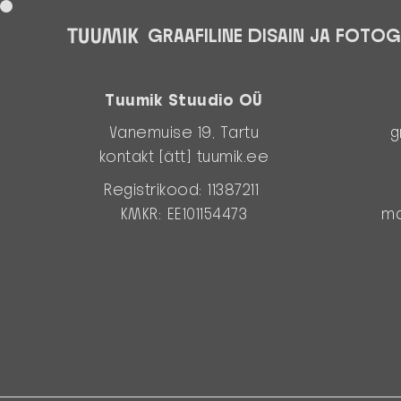
GRAAFILINE DISAIN JA FOTOG
Tuumik Stuudio OÜ
Vanemuise 19, Tartu
g
kontakt [ätt] tuumik.ee
Registrikood: 11387211
KMKR: EE101154473
ma