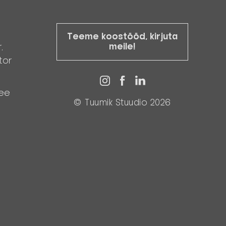
Teeme koostööd, kirjuta
meile!
r,
tor
.ee
© Tuumik Stuudio 2026